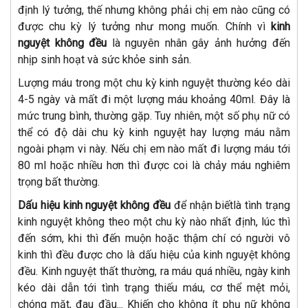
định lý tưởng, thế nhưng không phải chị em nào cũng có
được chu kỳ lý tưởng như mong muốn. Chính vì
kinh
nguyệt không đều
là nguyên nhân gây ảnh hưởng đến
nhịp sinh hoạt và sức khỏe sinh sản.
Lượng máu trong một chu kỳ kinh nguyệt thường kéo dài
4-5 ngày và mất đi một lượng máu khoảng 40ml. Đây là
mức trung bình, thường gặp. Tuy nhiên, một số phụ nữ có
thể có độ dài chu kỳ kinh nguyệt hay lượng máu nằm
ngoài phạm vi này. Nếu chị em nào mất đi lượng máu tới
80 ml hoặc nhiều hơn thì được coi là chảy máu nghiêm
trọng bất thường.
Dấu hiệu kinh nguyệt không đều
để nhận biếtlà tình trạng
kinh nguyệt không theo một chu kỳ nào nhất định, lúc thì
đến sớm, khi thì đến muộn hoặc thậm chí có người vô
kinh thì đều được cho là dấu hiệu của kinh nguyệt không
đều. Kinh nguyệt thất thường, ra máu quá nhiều, ngày kinh
kéo dài dẫn tới tình trạng thiếu máu, cơ thể mệt mỏi,
chóng mặt, đau đầu... Khiến cho không ít phụ nữ không