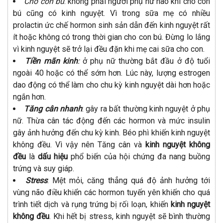
Cho con bú
: không phải người phụ nữ nào khi cho con
bú cũng có kinh nguyệt. Vì trong sữa mẹ có nhiều
prolactin ức chế hormon sinh sản dẫn đến kinh nguyệt rất
ít hoặc không có trong thời gian cho con bú. Đừng lo lắng
vì kinh nguyệt sẽ trở lại đều đặn khi mẹ cai sữa cho con.
Tiền mãn kinh
:
ở phụ nữ thường bắt đầu ở độ tuổi
ngoài 40 hoặc có thể sớm hơn. Lúc này, lượng estrogen
dao động có thể làm cho chu kỳ kinh nguyệt dài hơn hoặc
ngắn hơn.
Tăng cân nhanh
: gây ra bất thường kinh nguyệt ở phụ
nữ. Thừa cân tác động đến các hormon và mức insulin
gây ảnh hưởng đến chu kỳ kinh. Béo phì khiến kinh nguyệt
không đều. Vì vậy nên Tăng cân và
kinh nguyệt không
đều
là
dấu hiệu
phổ biến của hội chứng đa nang buồng
trứng và suy giáp.
Stress
: Mệt mỏi, căng thẳng quá độ ảnh hưởng tới
vùng não điều khiển các hormon tuyến yên khiến cho quá
trình tiết dịch và rụng trứng bị rối loạn, khiến
kinh nguyệt
không đều
. Khi hết bị stress, kinh nguyệt sẽ bình thường