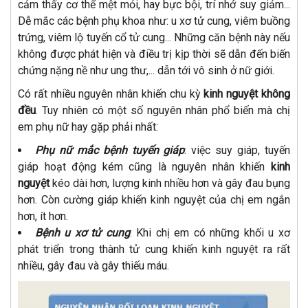
cảm thấy cơ thể mệt mỏi, hay bực bội, trí nhớ suy giảm...
Dễ mắc các bệnh phụ khoa như: u xơ tử cung, viêm buồng
trứng, viêm lộ tuyến cổ tử cung... Những căn bệnh này nếu
không được phát hiện và điều trị kịp thời sẽ dẫn đến biến
chứng nặng nề như ung thư,... dẫn tới vô sinh ở nữ giới.
Có rất nhiều nguyên nhân khiến chu kỳ
kinh nguyệt không
đều
. Tuy nhiên có một số nguyên nhân phổ biến mà chị
em phụ nữ hay gặp phải nhất:
Phụ nữ mắc bệnh tuyến giáp
: việc suy giáp, tuyến
giáp hoạt động kém cũng là nguyên nhân khiến
kinh
nguyệt
kéo dài hơn, lượng kinh nhiều hơn và gây đau bụng
hơn. Còn cường giáp khiến kinh nguyệt của chị em ngắn
hơn, ít hơn.
Bệnh u xơ tử cung
: Khi chị em có những khối u xơ
phát triển trong thành tử cung khiến kinh nguyệt ra rất
nhiều, gây đau và gây thiếu máu.