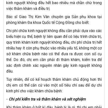
kinh nguyệt không đều hết bao nhiêu mà chần chừ trong
việc thăm khám và điều trị.
Bác sĩ Giao Thị Kim Vân chuyên gia Sản phụ khoa tại
phòng khám Đa khoa Quốc tế Cộng Đồng cho biết:
Chi phí chữa kinh nguyệt không đều cần phải dựa vào các
biểu hiện cụ thể, bệnh lý liên quan để có liệu trình chữa trị,
quy trình khám kinh nguyệt không đều, chi phí chữa trị hết
nhiều hay ít còn phụ thuộc vào nhiều yếu tố, không một cơ
sở khám chữa bệnh nào có thể đưa ra được con số cụ
thể. Do đó, chị em cần phải đi thăm khám, kiểm tra để
xác định chính xác nguyên nhân gây kinh nguyệt không
đều.
Tuy nhiên, để có kế hoạch thăm khám chủ động hơn thì
chị em có thể căn cứ vào một số tiêu chí sau để dự chi
kinh phí cho việc khám chữa bệnh:
-
Chi phí kiểm tra và thăm khám và xét nghiệm
Khi thăm khám ở bất kì đâu, bệnh lý là gì, thì chị em phải