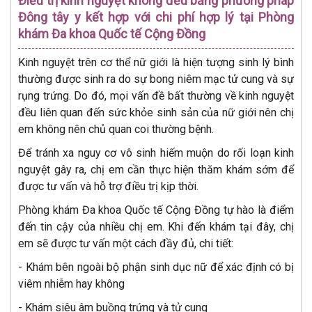
Điều trị kinh nguyệt không đều bằng phương pháp
Đông tây y kết hợp với chi phí hợp lý tại
Phòng
khám Đa khoa Quốc tế Cộng Đồng
Kinh nguyệt trên cơ thể nữ giới là hiện tượng sinh lý bình
thường được sinh ra do sự bong niêm mạc tử cung và sự
rụng trứng. Do đó, mọi vấn đề bất thường về kinh nguyệt
đều liên quan đến sức khỏe sinh sản của nữ giới nên chị
em không nên chủ quan coi thường bệnh.
Để tránh xa nguy cơ vô sinh hiếm muộn do rối loạn kinh
nguyệt gây ra, chị em cần thực hiện thăm khám sớm để
được tư vấn và hỗ trợ điều trị kịp thời.
Phòng khám Đa khoa Quốc tế Cộng Đồng tự hào là điểm
đến tin cậy của nhiều chị em. Khi đến khám tại đây, chị
em sẽ được tư vấn một cách đầy đủ, chi tiết:
- Khám bên ngoài bộ phận sinh dục nữ để xác định có bị
viêm nhiễm hay không
- Khám siêu âm buồng trứng và tử cung