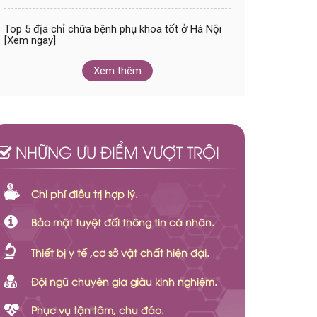
Top 5 địa chỉ chữa bệnh phụ khoa tốt ở Hà Nội
[Xem ngay]
Xem thêm
NHỮNG ƯU ĐIỂM VƯỢT TRỘI
Chi phí điều trị hợp lý.
Bảo mật tuyệt đối thông tin cá nhân.
Thiết bị y tế ,cơ sở vật chất hiện đại.
Đội ngũ chuyên gia giàu kinh nghiệm.
Phục vụ tận tâm, chu đáo.