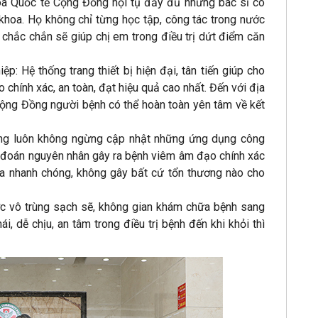
oa Quốc tế Cộng Đồng hội tụ đầy đủ những bác sĩ có
khoa. Họ không chỉ từng học tập, công tác trong nước
 chắc chắn sẽ giúp chị em trong điều trị dứt điểm căn
: Hệ thống trang thiết bị hiện đại, tân tiến giúp cho
chính xác, an toàn, đạt hiệu quả cao nhất. Đến với địa
ộng Đồng người bệnh có thể hoàn toàn yên tâm về kết
g luôn không ngừng cập nhật những ứng dụng công
 đoán nguyên nhân gây ra bệnh viêm âm đạo chính xác
 ra nhanh chóng, không gây bất cứ tổn thương nào cho
c vô trùng sạch sẽ, không gian khám chữa bệnh sang
, dễ chịu, an tâm trong điều trị bệnh đến khi khỏi thì