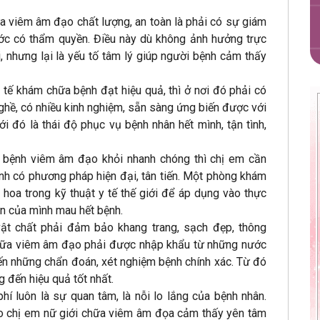
a viêm âm đạo chất lượng, an toàn là phải có sự giám
ước có thẩm quyền. Điều này dù không ảnh hưởng trực
, nhưng lại là yếu tố tâm lý giúp người bệnh cảm thấy
 tế khám chữa bệnh đạt hiệu quả, thì ở nơi đó phải có
nghề, có nhiều kinh nghiệm, sẵn sàng ứng biến được với
i đó là thái độ phục vụ bệnh nhân hết mình, tận tình,
 bệnh viêm âm đạo khỏi nhanh chóng thì chị em cần
nh có phương pháp hiện đại, tân tiến. Một phòng khám
 hoa trong kỹ thuật y tế thế giới để áp dụng vào thực
ân của mình mau hết bệnh.
 vật chất phải đảm bảo khang trang, sạch đẹp, thông
ỉ chữa viêm âm đạo phải được nhập khẩu từ những nước
ến những chẩn đoán, xét nghiệm bệnh chính xác. Từ đó
g đến hiệu quả tốt nhất.
hí luôn là sự quan tâm, là nỗi lo lắng của bệnh nhân.
cho chị em nữ giới chữa viêm âm đọa cảm thấy yên tâm