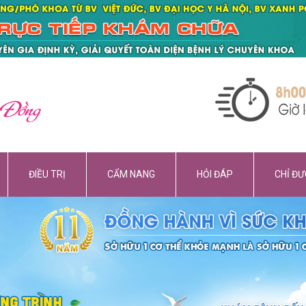
 Đồng
ĐIỀU TRỊ
CẨM NANG
HỎI ĐÁP
CHỈ Đ