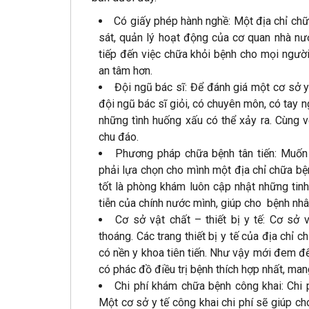
Có giấy phép hành nghề: Một địa chỉ chữ
sát, quản lý hoạt động của cơ quan nhà n
tiếp đến việc chữa khỏi bệnh cho mọi người
an tâm hơn.
Đội ngũ bác sĩ: Để đánh giá một cơ sở y
đội ngũ bác sĩ giỏi, có chuyên môn, có tay 
những tình huống xấu có thể xảy ra. Cùng vớ
chu đáo.
Phương pháp chữa bệnh tân tiến: Muốn
phải lựa chọn cho mình một địa chỉ chữa bệ
tốt là phòng khám luôn cập nhật những tinh
tiễn của chính nước mình, giúp cho bệnh nh
Cơ sở vật chất – thiết bị y tế: Cơ sở
thoáng. Các trang thiết bị y tế của địa ch
có nền y khoa tiên tiến. Như vậy mới đem đ
có phác đồ điều trị bệnh thích hợp nhất, man
Chi phí khám chữa bệnh công khai: Chi p
Một cơ sở y tế công khai chi phí sẽ giúp 