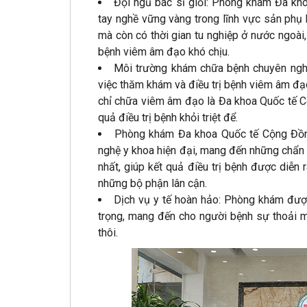
Đội ngũ bác sĩ giỏi: Phòng khám Đa kh
tay nghề vững vàng trong lĩnh vực sản phụ 
mà còn có thời gian tu nghiệp ở nước ngoài,
bệnh viêm âm đạo khó chịu.
Môi trường khám chữa bệnh chuyên nghiệp
việc thăm khám và điều trị bệnh viêm âm đạo 
chỉ chữa viêm âm đạo là Đa khoa Quốc tế C
quả điều trị bệnh khỏi triệt để.
Phòng khám Đa khoa Quốc tế Cộng Đồn
nghệ y khoa hiện đại, mang đến những chẩn
nhất, giúp kết quả điều trị bệnh được diễn
những bộ phận lân cận.
Dịch vụ y tế hoàn hảo: Phòng khám đượ
trọng, mang đến cho người bệnh sự thoải mái
thôi.