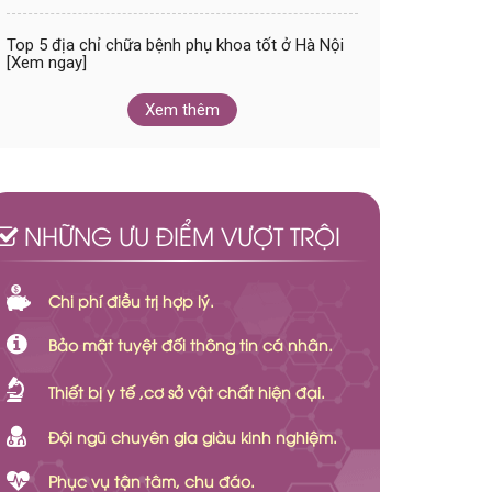
Top 5 địa chỉ chữa bệnh phụ khoa tốt ở Hà Nội
[Xem ngay]
Xem thêm
NHỮNG ƯU ĐIỂM VƯỢT TRỘI
Chi phí điều trị hợp lý.
Bảo mật tuyệt đối thông tin cá nhân.
Thiết bị y tế ,cơ sở vật chất hiện đại.
Đội ngũ chuyên gia giàu kinh nghiệm.
Phục vụ tận tâm, chu đáo.