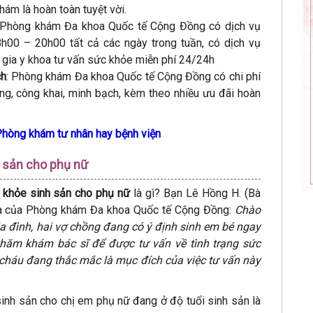
ám là hoàn toàn tuyệt vời.
 Phòng khám Đa khoa Quốc tế Cộng Đồng có dịch vụ
8h00 – 20h00 tất cả các ngày trong tuần, có dịch vụ
n gia y khoa tư vấn sức khỏe miễn phí 24/24h
ch
: Phòng khám Đa khoa Quốc tế Cộng Đồng có chi phí
àng, công khai, minh bạch, kèm theo nhiều ưu đãi hoàn
Phòng khám tư nhân hay bệnh viện
h sản cho phụ nữ
khỏe sinh sản cho phụ nữ
là gì? Bạn Lê Hồng H. (Bà
hoa của Phòng khám Đa khoa Quốc tế Cộng Đồng:
Chào
ia đình, hai vợ chồng đang có ý định sinh em bé ngay
thăm khám bác sĩ để được tư vấn về tình trạng sức
cháu đang thắc mắc là mục đích của việc tư vấn này
nh sản cho chị em phụ nữ đang ở độ tuổi sinh sản là