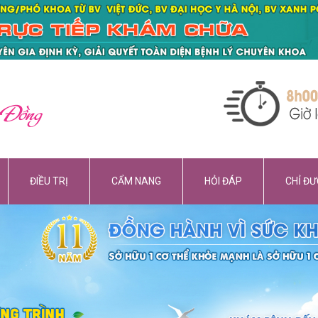
 Đồng
ĐIỀU TRỊ
CẨM NANG
HỎI ĐÁP
CHỈ Đ