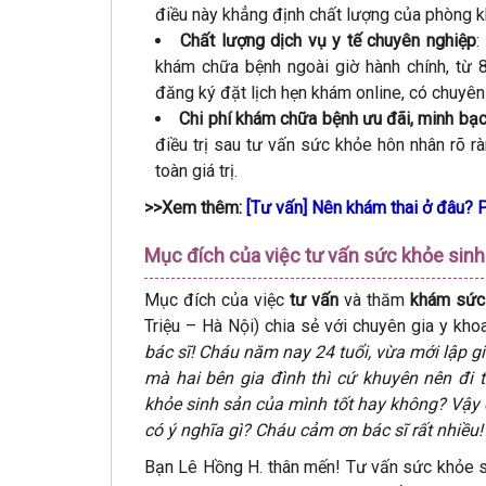
điều này khẳng định chất lượng của phòng kh
Chất lượng dịch vụ y tế chuyên nghiệp
:
khám chữa bệnh ngoài giờ hành chính, từ 
đăng ký đặt lịch hẹn khám online, có chuyê
Chi phí khám chữa bệnh ưu đãi, minh bạ
điều trị sau tư vấn sức khỏe hôn nhân rõ r
toàn giá trị.
>>Xem thêm:
[Tư vấn] Nên khám thai ở đâu? 
Mục đích của việc tư vấn sức khỏe sin
Mục đích của việc
tư vấn
và thăm
khám sức 
Triệu – Hà Nội) chia sẻ với chuyên gia y k
bác sĩ! Cháu năm nay 24 tuổi, vừa mới lập g
mà hai bên gia đình thì cứ khuyên nên đi 
khỏe sinh sản của mình tốt hay không? Vậy 
có ý nghĩa gì? Cháu cảm ơn bác sĩ rất nhiều!
Bạn Lê Hồng H. thân mến! Tư vấn sức khỏe si