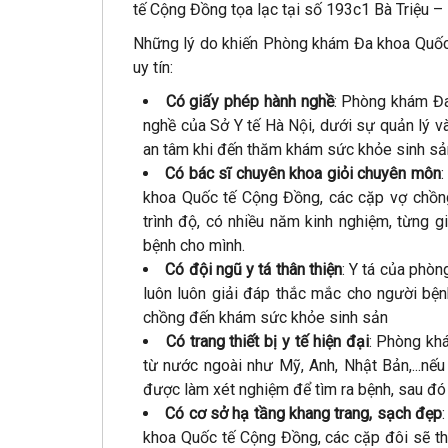
tế Cộng Đồng tọa lạc tại số 193c1 Bà Triệu –
Những lý do khiến Phòng khám Đa khoa Quốc 
uy tín:
Có giấy phép hành nghề
: Phòng khám Đ
nghề của Sở Y tế Hà Nội, dưới sự quản lý 
an tâm khi đến thăm khám sức khỏe sinh sản
Có bác sĩ chuyên khoa giỏi chuyên môn
:
khoa Quốc tế Cộng Đồng, các cặp vợ chồng
trình độ, có nhiều năm kinh nghiệm, từng g
bệnh cho mình.
Có đội ngũ y tá thân thiện
: Y tá của phò
luôn luôn giải đáp thắc mắc cho người bệ
chồng đến khám sức khỏe sinh sản
Có trang thiết bị y tế hiện đại
: Phòng khá
từ nước ngoài như Mỹ, Anh, Nhật Bản,...nế
được làm xét nghiệm để tìm ra bệnh, sau đó
Có cơ sở hạ tầng khang trang, sạch đẹp
khoa Quốc tế Cộng Đồng, các cặp đôi sẽ th