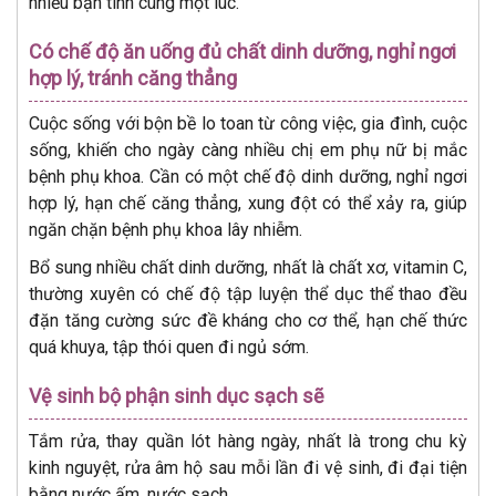
nhiều bạn tình cùng một lúc.
Có chế độ ăn uống đủ chất dinh dưỡng, nghỉ ngơi
hợp lý, tránh căng thẳng
Cuộc sống với bộn bề lo toan từ công việc, gia đình, cuộc
sống, khiến cho ngày càng nhiều chị em phụ nữ bị mắc
bệnh phụ khoa. Cần có một chế độ dinh dưỡng, nghỉ ngơi
hợp lý, hạn chế căng thẳng, xung đột có thể xảy ra, giúp
ngăn chặn bệnh phụ khoa lây nhiễm.
Bổ sung nhiều chất dinh dưỡng, nhất là chất xơ, vitamin C,
thường xuyên có chế độ tập luyện thể dục thể thao đều
đặn tăng cường sức đề kháng cho cơ thể, hạn chế thức
quá khuya, tập thói quen đi ngủ sớm.
Vệ sinh bộ phận sinh dục sạch sẽ
Tắm rửa, thay quần lót hàng ngày, nhất là trong chu kỳ
kinh nguyệt, rửa âm hộ sau mỗi lần đi vệ sinh, đi đại tiện
bằng nước ấm, nước sạch.