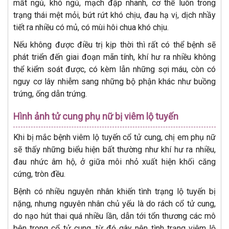
mất ngủ, khó ngủ, mạch đập nhanh, cơ thể luôn trong
trạng thái mệt mỏi, bứt rứt khó chịu, đau hạ vị, dịch nhầy
tiết ra nhiều có mủ, có mùi hôi chua khó chịu.
Nếu không được điều trị kịp thời thì rất có thể bệnh sẽ
phát triển đến giai đoạn mãn tính, khí hư ra nhiều không
thể kiểm soát được, có kèm lẫn những sợi máu, còn có
nguy cơ lây nhiễm sang những bộ phận khác như buồng
trứng, ống dẫn trứng.
Hình ảnh tử cung phụ nữ bị viêm lộ tuyến
Khi bị mắc bệnh viêm lộ tuyến cổ tử cung, chị em phụ nữ
sẽ thấy những biểu hiện bất thường như khí hư ra nhiều,
đau nhức âm hộ, ở giữa môi nhỏ xuất hiện khối căng
cứng, tròn đều.
Bệnh có nhiều nguyên nhân khiến tình trạng lộ tuyến bị
nặng, nhưng nguyên nhân chủ yếu là do rách cổ tử cung,
do nạo hút thai quá nhiều lần, dẫn tới tổn thương các mô
bên trong cổ tử cung, từ đó gây nên tình trạng viêm lộ