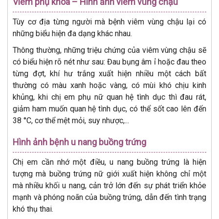
Viêm phụ khoa – Hình ảnh viêm vùng chậu
Tùy cơ địa từng người mà bệnh viêm vùng chậu lại có
những biểu hiện đa dạng khác nhau.
Thông thường, những triệu chứng của viêm vùng chậu sẽ
có biểu hiện rõ nét như sau: Đau bụng âm ỉ hoặc đau theo
từng đợt, khí hư trắng xuất hiện nhiều một cách bất
thường có màu xanh hoặc vàng, có mùi khó chịu kinh
khủng, khi chị em phụ nữ quan hệ tình dục thì đau rát,
giảm ham muốn quan hệ tình dục, có thể sốt cao lên đến
38 °C, cơ thể mệt mỏi, suy nhược,...
Hình ảnh bệnh u nang buồng trứng
Chị em cần nhớ một điều, u nang buồng trứng là hiện
tượng mà buồng trứng nữ giới xuất hiện không chỉ một
mà nhiều khối u nang, cản trở lớn đến sự phát triển khỏe
mạnh và phóng noãn của buồng trứng, dẫn đến tình trạng
khó thụ thai.