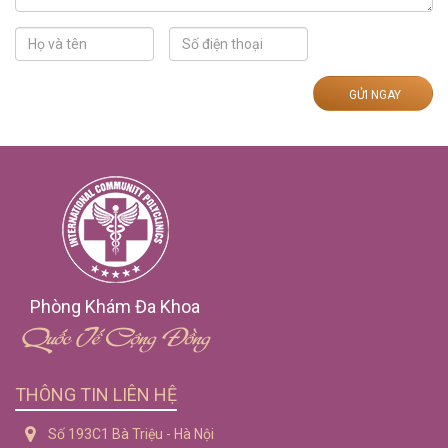
GỬI NGAY
Phòng Khám Đa Khoa
Quốc Tế Cộng Đồng
THÔNG TIN LIÊN HỆ
Số 193C1 Bà Triệu - Hà Nội