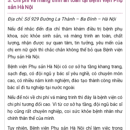
3. Chi phí vá màng trinh an toàn tại Bệnh viện Phụ
sản Hà Nội
Địa chỉ: Số 929 Đường La Thành – Ba Đình – Hà Nội
Nếu để nhắc đến địa chỉ thăm khám điều trị bệnh phụ
khoa, sức khỏe sinh sản, vá màng trinh an toàn, chất
lượng, nhận được sự quan tâm, tin tưởng, yêu mến của
chị em nữ giới thì chắc chắn không thể bỏ qua Bệnh viện
Phụ sản Hà Nội.
Bệnh viện Phụ sản Hà Nội có cơ sở hạ tầng khang trang,
sạch đẹp, có đội ngũ y bác sĩ yêu nghề, có chuyên môn
cao, có nhiều năm kinh nghiệm, đào tạo thành công nhiều
bác sĩ đi tu nghiệp tại nước ngoài.
Nếu để nói về chi phí vá màng trinh thì đây là bệnh viện có
chi phí tương đối cao. Vì từ cơ sở hạ tầng, đội ngũ bác sĩ
họ cũng rất chuyên nghiệp, coi sức khỏe bệnh nhân như
chính thân thể của mình.
Tuy nhiên, Bệnh viện Phụ sản Hà Nội chỉ làm việc trong