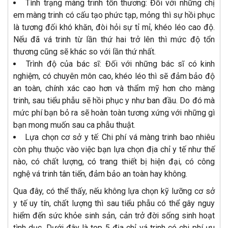
Tình trạng màng trinh tổn thương: Đối với những chị
em màng trinh có cấu tạo phức tạp, mỏng thì sự hồi phục
là tương đối khó khăn, đòi hỏi sự tỉ mỉ, khéo léo cao độ.
Nếu đã vá trinh từ lần thứ hai trở lên thì mức độ tổn
thương cũng sẽ khác so với lần thứ nhất.
Trình độ của bác sĩ: Đối với những bác sĩ có kinh
nghiệm, có chuyên môn cao, khéo léo thì sẽ đảm bảo độ
an toàn, chính xác cao hơn và thẩm mỹ hơn cho màng
trinh, sau tiểu phẫu sẽ hồi phục y như ban đầu. Do đó mà
mức phí bạn bỏ ra sẽ hoàn toàn tương xứng với những gì
bạn mong muốn sau ca phẫu thuật.
Lựa chọn cơ sở y tế: Chi phí vá màng trinh bao nhiêu
còn phụ thuộc vào việc bạn lựa chọn địa chỉ y tế như thế
nào, có chất lượng, có trang thiết bị hiện đại, có công
nghệ vá trinh tân tiến, đảm bảo an toàn hay không.
Qua đây, có thể thấy, nếu không lựa chọn kỹ lưỡng cơ sở
y tế uy tín, chất lượng thì sau tiểu phẫu có thể gây nguy
hiểm đến sức khỏe sinh sản, cản trở đời sống sinh hoạt
tình dục. Dưới đây là top 5 địa chỉ vá trinh có chi phí ưu