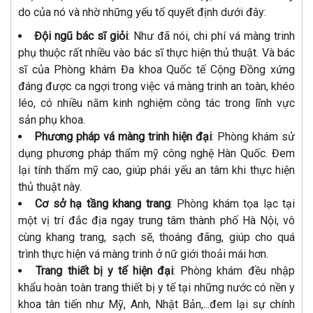
do của nó và nhờ những yếu tố quyết định dưới đây:
Đội ngũ bác sĩ giỏi
: Như đã nói, chi phí vá màng trinh
phụ thuộc rất nhiều vào bác sĩ thực hiện thủ thuật. Và bác
sĩ của Phòng khám Đa khoa Quốc tế Cộng Đồng xứng
đáng được ca ngợi trong việc vá màng trinh an toàn, khéo
léo, có nhiều năm kinh nghiệm công tác trong lĩnh vực
sản phụ khoa.
Phương pháp vá màng trinh hiện đại
: Phòng khám sử
dụng phương pháp thẩm mỹ công nghệ Hàn Quốc. Đem
lại tính thẩm mỹ cao, giúp phái yếu an tâm khi thực hiện
thủ thuật này.
Cơ sở hạ tầng khang trang
: Phòng khám tọa lạc tại
một vị trí đắc địa ngay trung tâm thành phố Hà Nội, vô
cùng khang trang, sạch sẽ, thoáng đãng, giúp cho quá
trình thực hiện vá màng trinh ở nữ giới thoải mái hơn.
Trang thiết bị y tế hiện đại
: Phòng khám đều nhập
khẩu hoàn toàn trang thiết bị y tế tại những nước có nền y
khoa tân tiến như Mỹ, Anh, Nhật Bản,...đem lại sự chính