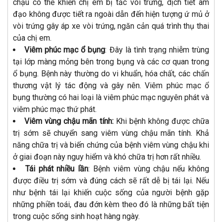
chậu có thể khiến chị em bị tắc vòi trứng, dịch tiết âm
đạo không được tiết ra ngoài dẫn đến hiện tượng ứ mủ ở
vòi trứng gây áp xe vòi trứng, ngăn cản quá trình thụ thai
của chị em.
Viêm phúc mạc ổ bụng
: Đây là tình trạng nhiễm trùng
tại lớp màng mỏng bên trong bụng và các cơ quan trong
ổ bụng. Bệnh này thường do vi khuẩn, hóa chất, các chấn
thương vật lý tác động và gây nên. Viêm phúc mạc ổ
bụng thường có hai loại là viêm phúc mạc nguyên phát và
viêm phúc mạc thứ phát.
Viêm vùng chậu mãn tính:
Khi bệnh không được chữa
trị sớm sẽ chuyển sang viêm vùng chậu mãn tính. Khả
năng chữa trị và biến chứng của bệnh viêm vùng chậu khi
ở giai đoạn này nguy hiểm và khó chữa trị hơn rất nhiều.
Tái phát nhiều lần
: Bệnh viêm vùng chậu nếu không
được điều trị sớm và đúng cách sẽ rất dễ bị tái lại. Nếu
như bệnh tái lại khiến cuộc sống của người bệnh gặp
những phiền toái, đau đớn kèm theo đó là những bất tiện
trong cuộc sống sinh hoạt hàng ngày.