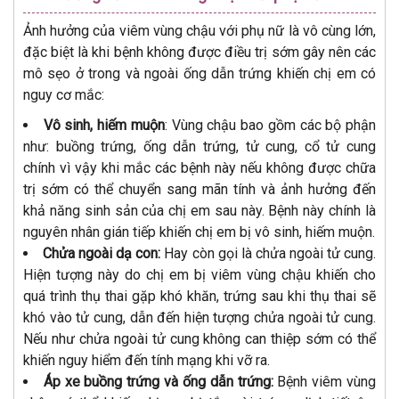
Ảnh hưởng của viêm vùng chậu với phụ nữ là vô cùng lớn,
đặc biệt là khi bệnh không được điều trị sớm gây nên các
mô sẹo ở trong và ngoài ống dẫn trứng khiến chị em có
nguy cơ mắc:
Vô sinh, hiếm muộn
: Vùng chậu bao gồm các bộ phận
như: buồng trứng, ống dẫn trứng, tử cung, cổ tử cung
chính vì vậy khi mắc các bệnh này nếu không được chữa
trị sớm có thể chuyển sang mãn tính và ảnh hưởng đến
khả năng sinh sản của chị em sau này. Bệnh này chính là
nguyên nhân gián tiếp khiến chị em bị vô sinh, hiếm muộn.
Chửa ngoài dạ con:
Hay còn gọi là chửa ngoài tử cung.
Hiện tượng này do chị em bị viêm vùng chậu khiến cho
quá trình thụ thai gặp khó khăn, trứng sau khi thụ thai sẽ
khó vào tử cung, dẫn đến hiện tượng chửa ngoài tử cung.
Nếu như chửa ngoài tử cung không can thiệp sớm có thể
khiến nguy hiểm đến tính mạng khi vỡ ra.
Áp xe buồng trứng và ống dẫn trứng:
Bệnh viêm vùng