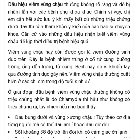
Dấu hiệu viêm vùng chậu
thường không rõ ràng và dễ bị
nhầm lẫn với các bệnh phụ khoa khác. Chính vì vậy, chị
em cần hết sức lưu ý khi thấy bất cứ những triệu chứng
dưới đây thì cần tham khảo ý kiến của các bác sĩ chuyên
khoa. Căn cứ vào những dấu hiệu nhận biết viêm vùng
chậu để kịp thời điều trị bệnh hiệu quả.
Viêm vùng chậu hay còn được gọi là viêm đường sinh
dục trên. Đây là bệnh nhiễm trùng ở cổ tử cung, buồng
trứng, ống dẫn trứng, tử cung. Bệnh này do vi khuẩn lây
qua đường tình dục gây nên. Viêm vùng chậu thường xuất
hiện ở các chị em trong độ tuổi sinh đẻ.
Ở giai đoạn đầu bệnh viêm vùng chậu thường không có
triệu chứng nhất là do Chlamydia thì hầu như không có
triệu chứng gì, tuy nhiên nếu như bạn thấy:
Đau bụng dưới và vùng xương chậu : Tùy theo cơ địa
từng người mà có thể đau âm ỉ hoặc đau dữ dội
Sốt khoảng 38 độ trở lên đôi khi có cảm giác ớn lạnh