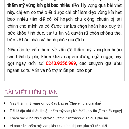
thẩm mỹ vùng kín
giá bao nhiêu
tiền. Hy vọng qua bài viết
này, chị em có thể biết được chi phí làm đẹp vùng kín hết
bao nhiêu tiền để có kế hoạch chủ động chuẩn bị tài
chính cho mình và có được sự lựa chọn hoàn hảo, duy trì
sức khỏe tình dục, sự tự tin và quyến rũ chốn phòng the,
bảo vệ hôn nhân và hạnh phúc gia đình.
Nếu cần tư vấn thêm về vấn đề thẩm mỹ vùng kín hoặc
các bệnh lý phụ khoa khác, chị em đừng ngần ngại, hãy
gọi ngay đến số
0243.9656.999
, các chuyên gia đầu
ngành sẽ tư vấn và hỗ trợ miễn phí cho bạn.
BÀI VIẾT LIÊN QUAN
May thẩm mỹ vùng kín có đau không [Chuyên gia giải đáp]
Tiết lộ địa chỉ phẫu thuật thẩm mỹ vùng kín ở đâu uy tín [Tìm hiểu ngay]
Thẩm mỹ vùng kín bí quyết giữ trọn nét thanh xuân của phụ nữ
Vì sao nên thẩm mỹ vùng kín sau sinh chị em phụ nữ cần biết