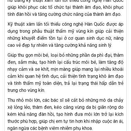
nữ bằng kỹ thuật xâm lấn tối thiểu công nghệ Hàn Quốc
giúp khôi phục các tổ chức tại thành âm đạo, khôi phục
tính đàn hồi và tăng cường chức năng của thành âm đạo.
Kỹ thuật xâm lấn tối thiểu công nghệ Hàn Quốc được áp
dụng trong phẫu thuật thẩm mỹ vùng kín giúp cải thiện
những khuyết điểm tồn tại ở cơ quan sinh dục nữ, nâng
cao vẻ đẹp tự nhiên và tăng cường khả năng sinh lý.
Giúp thu gọn môi bé, loại bỏ những phần da phì đại, thâm
đen, sẫm màu, tạo hình lại cấu trúc môi bé, làm tăng độ
nhạy cảm và se khít, mịn màng giúp mang lại nhiều khoái
cảm khi quan hệ tình dục, cải thiện tình trạng khô âm đạo
và tính thẩm mỹ toàn diện, trả lại trạng thái hấp dẫn trẻ
trung cho vùng kín.
Thu nhỏ môi lớn, các bác sĩ sẽ cắt bỏ những mô da chảy
xệ lỏng lẻo, thâm đen, kéo căng vùng da bị giãn rộng do
kém khả năng đàn hồi, tạo hình đưa môi lớn trở lại kích
thước phù hợp, giúp chị em tự tin hơn khi nhập cuộc ân ái,
ngăn ngừa các bệnh viêm nhiễm phụ khoa.