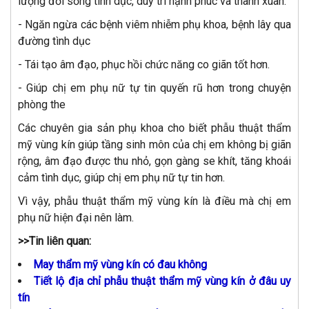
lượng đời sống tình dục, duy trì hạnh phúc và thanh xuân.
- Ngăn ngừa các bệnh viêm nhiễm phụ khoa, bệnh lây qua
đường tình dục
- Tái tạo âm đạo, phục hồi chức năng co giãn tốt hơn.
- Giúp chị em phụ nữ tự tin quyến rũ hơn trong chuyện
phòng the
Các chuyên gia sản phụ khoa cho biết phẫu thuật thẩm
mỹ vùng kín giúp tầng sinh môn của chị em không bị giãn
rộng, âm đạo được thu nhỏ, gọn gàng se khít, tăng khoái
cảm tình dục, giúp chị em phụ nữ tự tin hơn.
Vì vậy, phẫu thuật thẩm mỹ vùng kín là điều mà chị em
phụ nữ hiện đại nên làm.
>>Tin liên quan:
May thẩm mỹ vùng kín có đau không
Tiết lộ địa chỉ phẫu thuật thẩm mỹ vùng kín ở đâu uy
tín