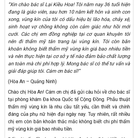
“Xin chào bác sĩ Lại Kiều Hoa! Tôi năm nay 36 tuổi hiện
đang là giáo viên, sau hơn 10 năm kết hôn và sinh con
xong, vùng kín của tôi có dấu hiệu bị lão hóa, chảy xệ,
sinh hoạt vợ chồng không còn cảm giác như hồi mới
cưới. Các chị em đồng nghiệp tại cơ quan khuyên tôi
nên đi thẩm mỹ tân trang lại vùng kín. Tôi còn băn
khoăn không biết thẩm mỹ vùng kín giá bao nhiêu tiền
và nên thực hiện tại cơ sở y tế nào đảm bảo chất lượng
an toàn mà chi phí hợp lý. Mong bác sĩ có thể tư vấn và
giải đáp giúp tôi. Cám ơn bác sĩ!”
(Hòa An – Quảng Ninh)
Chào chị Hòa An! Cám ơn chị đã gửi câu hỏi về cho bác sĩ
tại phòng khám Đa khoa Quốc tế Cộng Đồng. Phẫu thuật
thẩm mỹ vùng kín là nhu cầu tất yếu, cần thiết và chính
đáng của phụ nữ hiện đại ngày nay. Tuy nhiên, rất nhiều
chị em còn băn khoăn thắc mắc không biết chi phí thẩm
mỹ vùng kín giá bao nhiêu tiền.