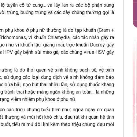
ộ tuyến cổ tử cung… và lây lan ra các bộ phận xung
vòi trứng, buồng trứng và các dây chằng thường gọi là
ễm phụ khoa ở phụ nữ thường là do tạp khuẩn (Gram +
 Trichomonas, vi khuẩn Chlamydia, các tác nhân gây ra
dục như vi khuẩn lậu, giang mai, trực khuẩn Ducrey gây
us HPV gây bệnh sùi mào gà, các chủng virus HSV gây
ường là do thói quen vệ sinh không sạch sẽ, vệ sinh
, sử dụng các loại dung dịch vệ sinh không đảm bảo
dục bừa bãi, nạo hút thai nhiều lần, sử dụng thuốc kháng
ng tránh thai hoặc màng ngăn không an toàn… là những
 trạng viêm nhiễm phụ khoa ở phụ nữ.
có các triệu chứng biểu hiện như: ngứa ngáy cơ quan
t thường và mùi hôi khó chịu, đau rát khi quan hệ tình
ểu buốt, tiểu ra mủ đôi khi kèm theo triệu chứng đau mỏi