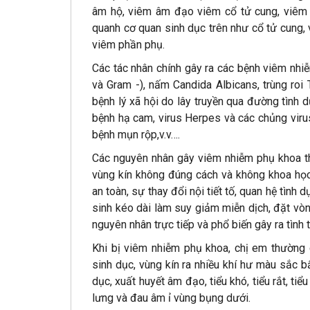
âm hộ, viêm âm đạo viêm cổ tử cung, viêm l
quanh cơ quan sinh dục trên như cổ tử cung, 
viêm phần phụ.
Các tác nhân chính gây ra các bệnh viêm nhi
và Gram -), nấm Candida Albicans, trùng roi
bệnh lý xã hội do lây truyền qua đường tình 
bệnh hạ cam, virus Herpes và các chủng vir
bệnh mụn rộp,v.v….
Các nguyên nhân gây viêm nhiễm phụ khoa th
vùng kín không đúng cách và không khoa học
an toàn, sự thay đổi nội tiết tố, quan hệ tình 
sinh kéo dài làm suy giảm miễn dịch, đặt vò
nguyên nhân trực tiếp và phổ biến gây ra tình
Khi bị viêm nhiễm phụ khoa, chị em thường 
sinh dục, vùng kín ra nhiều khí hư màu sắc bấ
dục, xuất huyết âm đạo, tiểu khó, tiểu rắt, ti
lưng và đau âm ỉ vùng bụng dưới.