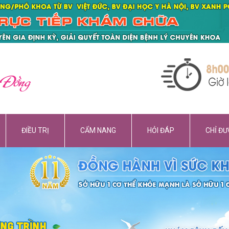
 Đồng
ĐIỀU TRỊ
CẨM NANG
HỎI ĐÁP
CHỈ Đ