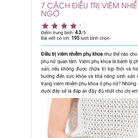
7 CÁCH ĐIỀU TRỊ VIÊM NH
NGỜ
4.3
Điểm trung bình:
/5
195
Bài viết có ích:
lượt bình chọn
Điều trị viêm nhiễm phụ khoa
như thế nào cho 
phụ nữ quan tâm. Viêm phụ khoa là bệnh lý ph
sản, nếu không được chữa trị kịp thời và h
hưởng đến sức khỏe và khả năng sinh sản củ
trạng viêm nhiễm phụ khoa ở phụ nữ? Những c
dưới đây sẽ là đáp án đầy đủ nhất cho chị em