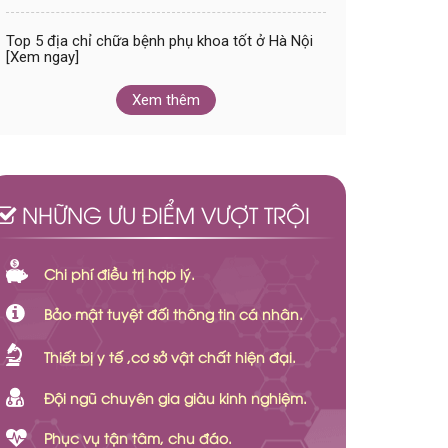
Top 5 địa chỉ chữa bệnh phụ khoa tốt ở Hà Nội
[Xem ngay]
Xem thêm
NHỮNG ƯU ĐIỂM VƯỢT TRỘI
Chi phí điều trị hợp lý.
Bảo mật tuyệt đối thông tin cá nhân.
Thiết bị y tế ,cơ sở vật chất hiện đại.
Đội ngũ chuyên gia giàu kinh nghiệm.
Phục vụ tận tâm, chu đáo.