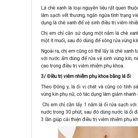
Lá chè xanh là loại nguyên liệu rất quen thu
làm sạch vết thương, ngăn ngừa tình trạng v
dụng lá chè xanh để vệ sinh điều trị viêm nhi
Chị em chỉ cần sử dụng một nắm lá chè xanh
một ít muối, sau đó dùng để xông rửa vùng kín
Ngoài ra, chị em cũng có thể lấy lá chè xanh t
với nước ấm dùng để rửa vệ sinh vùng kín, n
cao trong điều trị viêm nhiễm phụ khoa.
3/ Điều trị viêm nhiễm phụ khoa bằng lá ổi
Theo Đông y, lá ổi vị chát và cũng có tính 
vùng kín phụ nữ, có tác dụng làm giảm nhanh 
Chị em chỉ cần lấy 1 nắm lá ổi rửa sạch với 
nước trong 30 phút, sau đó dùng nước lá ổi 
3 lần giúp cải thiện điều trị viêm nhiễm phụ k