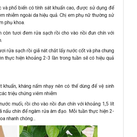
ộc và phổ biến có tính sát khuẩn cao, được sử dụng để
iêm nhiễm ngoài da hiệu quả. Chị em phụ nữ thường sử
ễm phụ khoa.
 còn tươi đem rửa sạch rồi cho vào nồi đun chín với
.
ươi rửa sạch rồi giã nát chắt lấy nước cốt và pha chung
ên thực hiện khoảng 2-3 lần trong tuần sẽ có hiệu quả
sát khuẩn, kháng nấm nhạy nên có thể dùng để vệ sinh
các triệu chứng viêm nhiễm
nước muối, rồi cho vào nồi đun chín với khoảng 1,5 lít
đã nấu chín để ngâm rửa âm đạo. Mỗi tuần thực hiện 2-
hoa nhanh chóng...